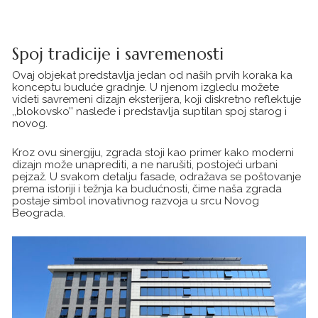
Spoj tradicije i savremenosti
Ovaj objekat predstavlja jedan od naših prvih koraka ka
konceptu buduće gradnje. U njenom izgledu možete
videti savremeni dizajn eksterijera, koji diskretno reflektuje
,,blokovsko’’ nasleđe i predstavlja suptilan spoj starog i
novog.
Kroz ovu sinergiju, zgrada stoji kao primer kako moderni
dizajn može unaprediti, a ne narušiti, postojeći urbani
pejzaž. U svakom detalju fasade, odražava se poštovanje
prema istoriji i težnja ka budućnosti, čime naša zgrada
postaje simbol inovativnog razvoja u srcu Novog
Beograda.