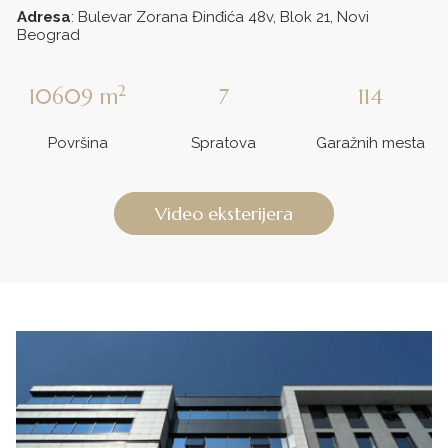
Adresa
: Bulevar Zorana Đinđića 48v, Blok 21, Novi
Beograd
2
10609
m
7
114
Površina
Spratova
Garažnih mesta
Video eksterijera