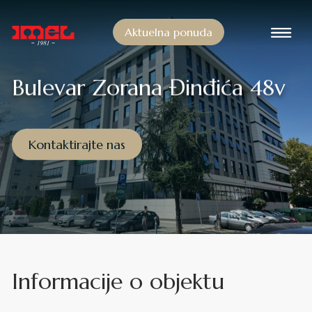
Pređi na sadržaj
Aktuelna ponuda
Glavna navigacija
Bulevar Zorana Đinđića 48v
Kontaktirajte nas
Informacije o objektu