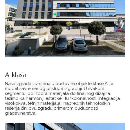
A klasa
Naša zgrada, svrstana u poslovne objekte klase A, je
model savremenog pristupa izgradnji. U svakom
segmentu, od izbora materijala do finalnog dizajna,
težimo ka harmoniji estetike i funkcionalnosti. Integracija
visokokvalitetnih materijala i naprednih tehnoloških
rešenja čini ovu zgradu primerom budućnosti
građevinarstva.