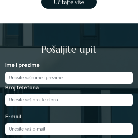
Učitajte više
Pošaljite upit
Ime i prezime
Broj telefona
E-mail