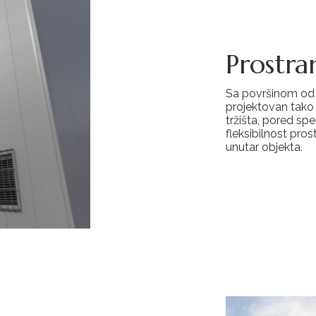
Prostran
Sa površinom od p
projektovan tako
tržišta, pored sp
fleksibilnost pr
unutar objekta.