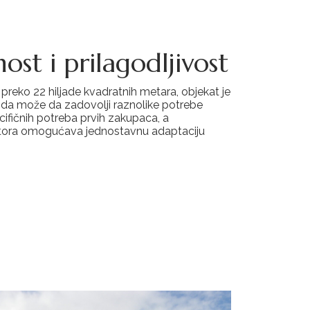
ost i prilagodljivost
reko 22 hiljade kvadratnih metara, objekat je
 da može da zadovolji raznolike potrebe
ecifičnih potreba prvih zakupaca, a
ostora omogućava jednostavnu adaptaciju