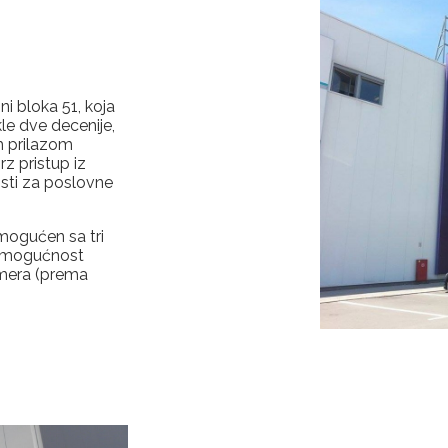
i bloka 51, koja
le dve decenije,
m prilazom
z pristup iz
vosti za poslovne
mogućen sa tri
 i mogućnost
smera (prema