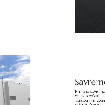
Savrem
Primena savremen
objekta reflektuj
korišćenih materi
rešenja. Ova posv