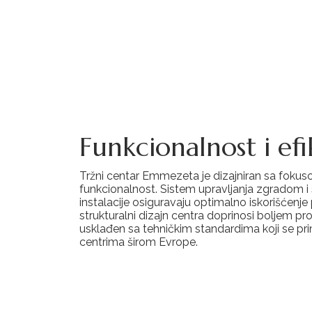
Funkcionalnost i efi
Tržni centar Emmezeta je dizajniran sa fokuso
funkcionalnost. Sistem upravljanja zgradom 
instalacije osiguravaju optimalno iskorišćenje
strukturalni dizajn centra doprinosi boljem prot
usklađen sa tehničkim standardima koji se pri
centrima širom Evrope.