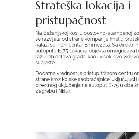
Strateška lokacija i
pristupačnost
Na Bežanijskoj kosi u poslovno-stambenoj zon
se razvijala od strane kompanije Imel u protek
nalazi se Tržni centar Emmezeta. Sa direktni
autoputu E-75, lokacija objekta omogućava br
različitih delova grada, kao i visok nivo vidlji
subjekte.
Dodatna vrednost je pristup tržnom centru o
strane kroz kolske saobraćajnice, uključujući
direktnog uključenja na autoput E-75 u oba 
Zagrebu i Nišu).