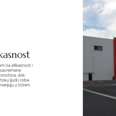
kasnost
m na efikasnost i
i savremene
 prostora, dok
oku ljudi i robe,
menjuju u tržnim