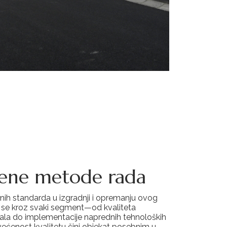
ene metode rada
ih standarda u izgradnji i opremanju ovog
e se kroz svaki segment—od kvaliteta
jala do implementacije naprednih tehnoloških
ećenost kvalitetu čini objekat posebnim u