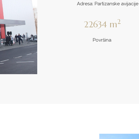
Adresa: Partizanske avijacije
2
22634
m
Površina