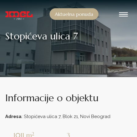
Pređi na sadržaj
Aktuelna ponuda
Glavna navigacija
Stopićeva ulica 7
Informacije o objektu
Adresa
: Stopićeva ulica 7, Blok 21, Novi Beograd
2
1011
m
3