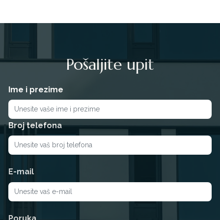
Pošaljite upit
Ime i prezime
Broj telefona
E-mail
Poruka