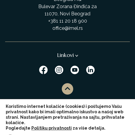
Bulevar Zorana Đinđića 2a
11070, Novi Beograd
+381 11 20 18 900
office@imel.rs
Linkovi
Koristimo internet kolačiće (cookies) i poštujemo Vašu
privatnost kako bi imali optimalno iskustvo a našoj web
strani. Nastavljanjem pretraživanja na sajtu, prihvatate
Copyright © 2026,
IMEL
. Sva prava zadržana.
kolačiće.
Napravio
WhiteCity Soft
Pogledajte
Politiku privatnosti
za više detalja.