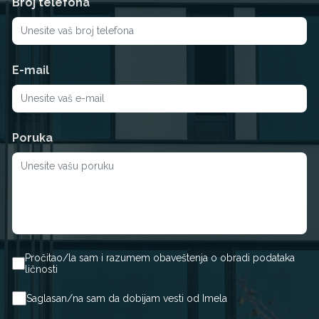
Broj telefona
E-mail
Poruka
Pročitao/la sam i razumem obaveštenja o obradi podataka
ličnosti
Saglasan/na sam da dobijam vesti od Imela