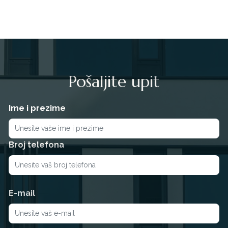
Pošaljite upit
Ime i prezime
Broj telefona
E-mail