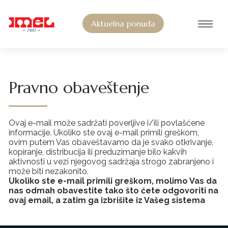
Aktuelna ponuda
Glavna navigacija
Pređi na sadržaj
Pravno obaveštenje
Ovaj e-mail može sadržati poverljive i/ili povlašćene
informacije. Ukoliko ste ovaj e-mail primili greškom,
ovim putem Vas obaveštavamo da je svako otkrivanje,
kopiranje, distribucija ili preduzimanje bilo kakvih
aktivnosti u vezi njegovog sadržaja strogo zabranjeno i
može biti nezakonito.
Ukoliko ste e-mail primili greškom, molimo Vas da
nas odmah obavestite tako što ćete odgovoriti na
ovaj email, a zatim ga izbrišite iz Vašeg sistema